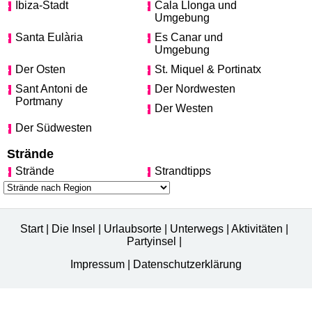
Ibiza-Stadt
Cala Llonga und
Umgebung
Santa Eulària
Es Canar und
Umgebung
Der Osten
St. Miquel & Portinatx
Sant Antoni de
Der Nordwesten
Portmany
Der Westen
Der Südwesten
Strände
Strände
Strandtipps
Start
|
Die Insel
|
Urlaubsorte
|
Unterwegs
|
Aktivitäten
|
Partyinsel
|
Impressum
|
Datenschutzerklärung