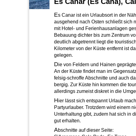
Es Canar (Es Caná), C
E
s Canar ist ein Urlaubsort in der Nä
ausgehend nach Osten schließt sich n
mit Hotel- und Ferienhausanlagen gesä
Bebauung dichter bis zum Zentrum v
deutlich abgetrennt liegt die touristis
Kilometer von der Küste entfernt ist 
gelegen.
D
ie von Feldern und Hainen geprägte 
An der Küste findet man im Gegensatz
felsig-schroffe Abschnitte und auch das
bergig. Zur Küste hin kommen die tour
allerdings zumeist diskret in die Umg
H
ier lässt sich entspannt Urlaub mac
Partyurlauber. Trotzdem wird einem nic
Unterhaltung gibt, zudem hat sich in d
gut erhalten.
A
bschnitte auf dieser Seite: