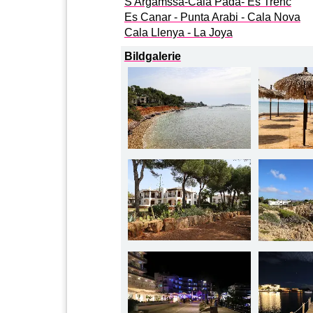
S'Argamssa-Cala Pada- Es Trenc
Es Canar - Punta Arabi - Cala Nova
Cala Llenya - La Joya
Bildgalerie