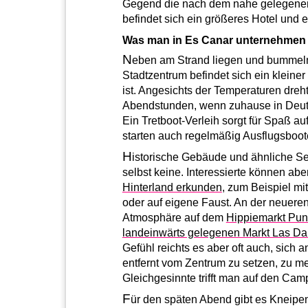
Gegend die nach dem nahe gelegenen 
befindet sich ein größeres Hotel und 
Was man in Es Canar unternehmen
N
eben am Strand liegen und bummeln 
Stadtzentrum befindet sich ein kleiner
ist. Angesichts der Temperaturen dreht
Abendstunden, wenn zuhause in Deuts
Ein Tretboot-Verleih sorgt für Spaß a
starten auch regelmäßig Ausflugsboot
H
istorische Gebäude und ähnliche Se
selbst keine. Interessierte können abe
Hinterland erkunden
, zum Beispiel m
oder auf eigene Faust. An der neueren
Atmosphäre auf dem
Hippiemarkt Punt
landeinwärts gelegenen Markt Las Da
Gefühl reichts es aber oft auch, sich 
entfernt vom Zentrum zu setzen, zu me
Gleichgesinnte trifft man auf den Cam
F
ür den späten Abend gibt es Kneipen