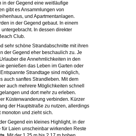
h in der Gegend eine weitläufige
sten gibt es Ansammlungen von
Reihenhaus, und Apartmentanlagen.
rden in der Gegend gebaut. In einem
 untergebracht. In dessen direkter
 Beach Club.
nd sehr schöne Strandabschnitte mit ihren
in der Gegend eher beschaulich zu. Je
 Urlauber die Annehmlichkeiten in den
sie genießen das Leben im Garten oder
Entspannte Strandtage sind möglich,
es auch sanftes Strandleben. Mit dem
aber auch mehrere Möglichkeiten schnell
gelangen und dort mehr zu erleben.
 einer Küstenwanderung verbinden. Kürzer
ang der Hauptstraße zu nutzen, allerdings
t monoton und zieht sich.
 der Gegend ein kleines Highlight, in der
 für Laien unscheinbar wirkenden Reste
ts
. Mit der 1,25 m bis 2,17 m hohen