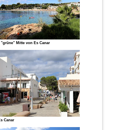
 "grüne" Mitte von Es Canar
s Canar