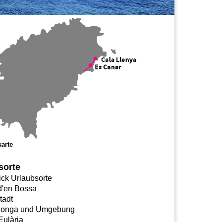
arte
sorte
ick Urlaubsorte
 d'en Bossa
tadt
longa und Umgebung
Eulària