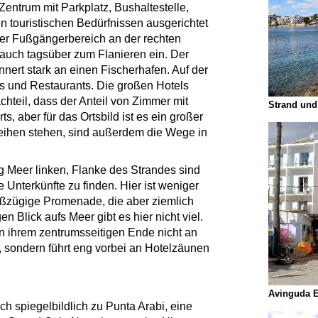
 Zentrum mit Parkplatz, Bushaltestelle,
n touristischen Bedürfnissen ausgerichtet
er Fußgängerbereich an der rechten
auch tagsüber zum Flanieren ein. Der
innert stark an einen Fischerhafen. Auf der
és und Restaurants. Die großen Hotels
hteil, dass der Anteil von Zimmer mit
Strand und
ts, aber für das Ortsbild ist es ein großer
Reihen stehen, sind außerdem die Wege in
ng Meer linken, Flanke des Strandes sind
 Unterkünfte zu finden. Hier ist weniger
roßzügige Promenade, die aber ziemlich
n Blick aufs Meer gibt es hier nicht viel.
 ihrem zentrumsseitigen Ende nicht an
, sondern führt eng vorbei an Hotelzäunen
Avinguda E
ch spiegelbildlich zu Punta Arabi, eine