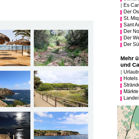
Es Ca
Der Os
St. Miq
Sant A
Der No
Der We
Der S
Mehr ü
und Ca
Urlaub
Hotels
Stränd
Märkte
Landei