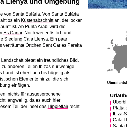
ala Llenya und Umgebung
he von Santa Eulària. Von Santa Eulària
ahtlos ein
Küstenabschnitt
an, der locker
umt ist. Ab Punta Arabi wird die
on
Es Canar
. Noch weiter östlich und
che Siedlung
Cala Llenya
. Ein paar
das verträumte Örtchen
Sant Carles Paralta
Landschaft bietet ein freundliches Bild.
 zu anderen Teilen Ibizas nur wenige
 Land ist eher flach bis hügelig als
istischen Elemente hinzu, die sich
Übersichtsk
ebung einfügen.
hen, nichts für ausgesprochene
Urlaub
ht langweilig, da es auch hier
Überbl
iesem Teil der Insel das
Hippieflair
recht
Platja
Ibiza-S
Cala L
Santa 