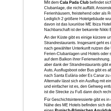
M
it dem
Cala Pada Club
befindet sic
Clubanlage, die nicht auffällt. Anson
Ferienhäusern, freistehend oder als 
Lediglich 2 größere Hotelgebäude wu
davon ist das luxuriöse ME Ibiza Hotel
Nachbarschaft ist der bekannte Nikki
A
n der Küste gibt es einige kürzere u
Strandrestaurants. Insgesamt geht es 
nach gewählter Unterkunft nutzen die
Ferien-Clubanlagen und Hotels oder 
auf dem Balkon ihrer Ferienwohnung. 
aber dank der Strandrestaurants gibt 
Auto, Ausflugsboot oder Bus gibt es 
nach Santa Eulària oder Es Canar zu 
Alternativ lässt sich ein Ausflug mit
und einfacher ist es, den Gehweg entl
ist die Strecke zu Fuß dann doch rech
F
ür Geschichtsinteressierte gibt es in
Nähe des ME Hotels befinden sich die
eines
Punisch-Römischen Aquäduk