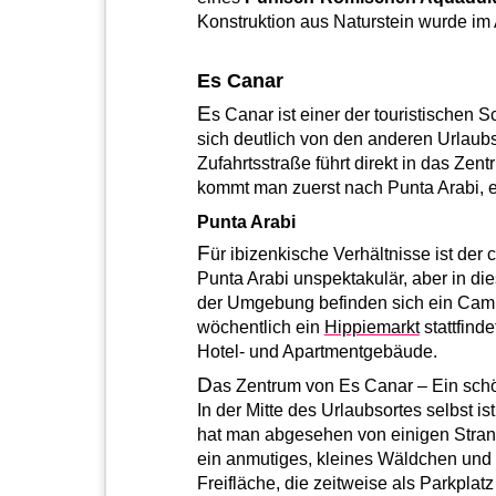
Konstruktion aus Naturstein wurde im 
Es Canar
E
s Canar ist einer der touristischen 
sich deutlich von den anderen Urlaubs
Zufahrtsstraße führt direkt in das Zen
kommt man zuerst nach Punta Arabi, 
Punta Arabi
F
ür ibizenkische Verhältnisse ist der
Punta Arabi unspektakulär, aber in die
der Umgebung befinden sich ein Camp
wöchentlich ein
Hippiemarkt
stattfind
Hotel- und Apartmentgebäude.
D
as Zentrum von Es Canar – Ein schö
In der Mitte des Urlaubsortes selbst is
hat man abgesehen von einigen Strand
ein anmutiges, kleines Wäldchen und 
Freifläche, die zeitweise als Parkplatz