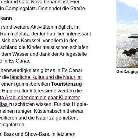
Strand Cala Nova benannt ist. Hier
ein Campingplatz. Dort endet die Straße.
 kann
sind weitere Aktivitäten möglich. Im
 Rummelplatz, der für Familien interessant
 sich das Karussell vor allem in den
chland die Kinder meist schon schlafen.
uf dem Wasser und dank der Anlegestelle
e in Es Canar.
henswürdigkeiten gibt es in Es Canar
Großzügige
r die
ländliche Kultur und die Natur im
it einem gummibereiften
Touristenzug
 Hippiekultur Interessierte werden die
a Arabi oder dem ein paar Kilometer
lias
zu schätzen wissen. Für das Hippie-
an einen ruhigen Küstenabschnitt etwas
ditieren und die Natur zu genießen.
pingplätzen.
, Bars und Show-Bars. In letzteren