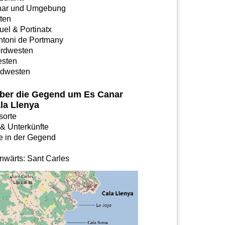
nar und Umgebung
ten
uel & Portinatx
ntoni de Portmany
rdwesten
sten
üdwesten
ber die Gegend um Es Canar
la Llenya
sorte
 & Unterkünfte
e in der Gegend
nwärts: Sant Carles