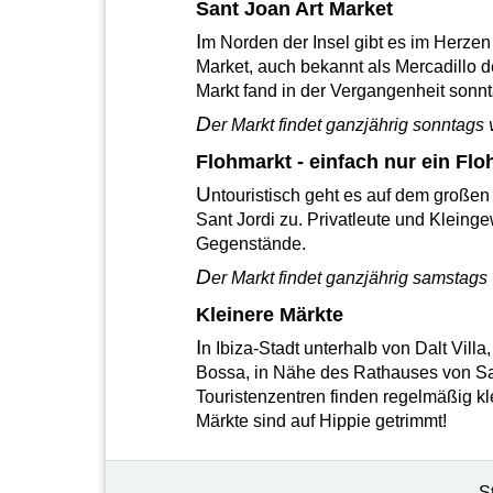
Sant Joan Art Market
I
m Norden der Insel gibt es im Herzen
Market, auch bekannt als Mercadillo 
Markt fand in der Vergangenheit sonnta
D
er Markt findet ganzjährig sonntags v
Flohmarkt - einfach nur ein Fl
U
ntouristisch geht es auf dem große
Sant Jordi zu. Privatleute und Klein
Gegenstände.
D
er Markt findet ganzjährig samstags v
Kleinere Märkte
I
n Ibiza-Stadt unterhalb von Dalt Vill
Bossa, in Nähe des Rathauses von Sa
Touristenzentren finden regelmäßig kle
Märkte sind auf Hippie getrimmt!
S