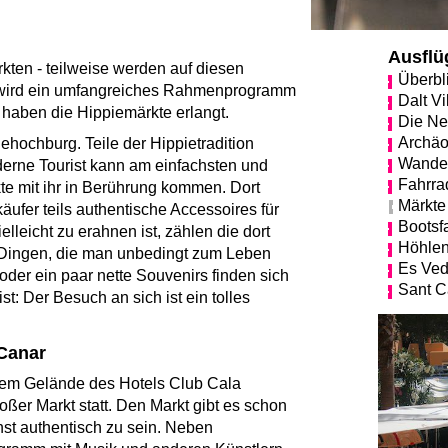
Ausflü
ärkten - teilweise werden auf diesen
Überbl
se wird ein umfangreiches Rahmenprogramm
Dalt Vi
haben die Hippiemärkte erlangt.
Die Ne
Archäo
iehochburg. Teile der Hippietradition
Wande
derne Tourist kann am einfachsten und
Fahrra
e mit ihr in Berührung kommen. Dort
Märkte
äufer teils authentische Accessoires für
Bootsf
lleicht zu erahnen ist, zählen die dort
Höhle
 Dingen, die man unbedingt zum Leben
Es Ved
der ein paar nette Souvenirs finden sich
Sant C
st: Der Besuch an sich ist ein tolles
 Canar
dem Gelände des Hotels Club Cala
oßer Markt statt. Den Markt gibt es schon
hst authentisch zu sein. Neben