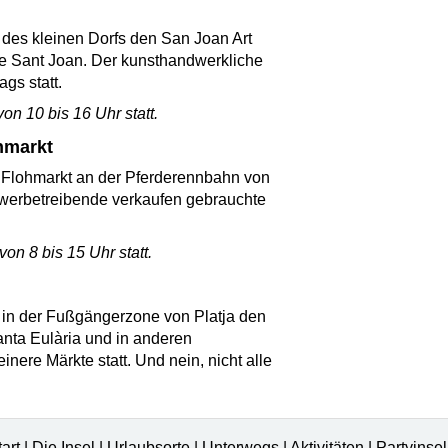
 des kleinen Dorfs den San Joan Art
de Sant Joan. Der kunsthandwerkliche
gs statt.
on 10 bis 16 Uhr statt.
ohmarkt
n Flohmarkt an der Pferderennbahn von
gewerbetreibende verkaufen gebrauchte
on 8 bis 15 Uhr statt.
a, in der Fußgängerzone von Platja den
nta Eulària und in anderen
inere Märkte statt. Und nein, nicht alle
tart
|
Die Insel
|
Urlaubsorte
|
Unterwegs
|
Aktivitäten
|
Partyinse