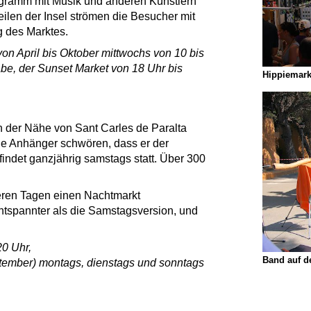
gramm mit Musik und anderen Künstlern
ilen der Insel strömen die Besucher mit
g des Marktes.
von April bis Oktober mittwochs von 10 bis
abe, der Sunset Market von 18 Uhr bis
Hippiemark
in der Nähe von Sant Carles de Paralta
eine Anhänger schwören, dass er der
 findet ganzjährig samstags statt. Über 300
eren Tagen einen Nachtmarkt
 entspannter als die Samstagsversion, und
20 Uhr,
Band auf d
tember) montags, dienstags und sonntags