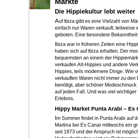
Märkte
Die Hippiekultur lebt weiter
A
uf Ibiza gibt es eine Vielzahl von M
einfach nur Waren verkauft, teilwei
geboten. Eine besondere Bekanntheit 
I
biza war in früheren Zeiten eine Hipp
haben sich auf Ibiza erhalten. Der mo
bequemsten an einem der Hippiemärkt
verkaufen Alt-Hippies und andere Verk
Hippies, teils modernere Dinge. Wie vie
verkauften Waren nicht immer zu den
benötigt, aber schöner Modeschmuck o
auf jeden Fall. Und was viel wichtiger i
Erlebnis.
Hippy Market Punta Arabi – Es
I
m Sommer findet in Punta Arabi auf 
Martina bei Es Canar mittwochs ein gr
seit 1973 und der Anspruch ist möglic