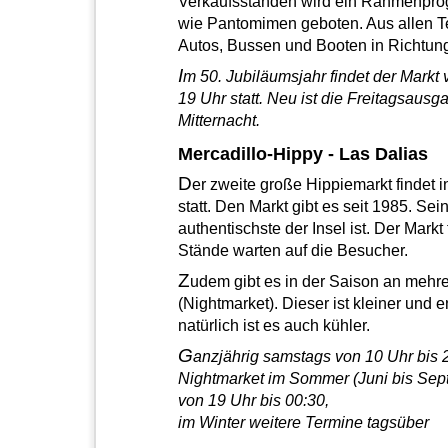
Verkaufsständen wird ein Rahmenpro
wie Pantomimen geboten. Aus allen Te
Autos, Bussen und Booten in Richtun
I
m 50. Jubiläumsjahr findet der Markt 
19 Uhr statt. Neu ist die Freitagsausg
Mitternacht.
Mercadillo-Hippy - Las Dalias
D
er zweite große Hippiemarkt findet 
statt. Den Markt gibt es seit 1985. S
authentischste der Insel ist. Der Markt
Stände warten auf die Besucher.
Z
udem gibt es in der Saison an mehr
(Nightmarket). Dieser ist kleiner und
natürlich ist es auch kühler.
G
anzjährig samstags von 10 Uhr bis 
Nightmarket im Sommer (Juni bis Sep
von 19 Uhr bis 00:30,
im Winter weitere Termine tagsüber