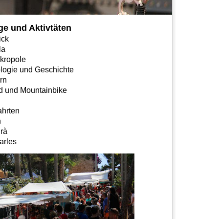
ge und Aktivtäten
ick
la
kropole
logie und Geschichte
rn
d und Mountainbike
ahrten
n
rà
arles