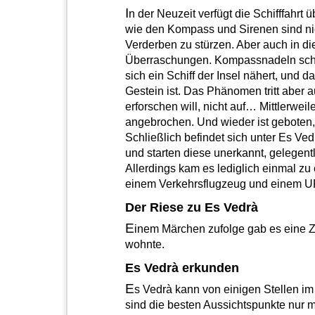
I
n der Neuzeit verfügt die Schifffahrt
wie den Kompass und Sirenen sind nic
Verderben zu stürzen. Aber auch in die
Überraschungen. Kompassnadeln schla
sich ein Schiff der Insel nähert, und 
Gestein ist. Das Phänomen tritt aber
erforschen will, nicht auf… Mittlerweile 
angebrochen. Und wieder ist geboten,
Schließlich befindet sich unter Es Ve
und starten diese unerkannt, gelegent
Allerdings kam es lediglich einmal zu
einem Verkehrsflugzeug und einem U
Der Riese zu Es Vedrà
E
inem Märchen zufolge gab es eine Zei
wohnte.
Es Vedrà erkunden
E
s Vedrà kann von einigen Stellen i
sind die besten Aussichtspunkte nur 