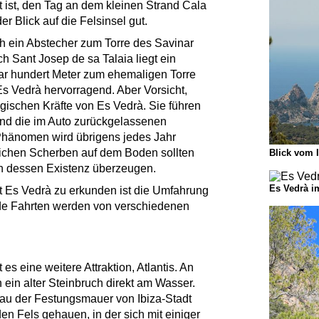
t ist, den Tag an dem kleinen Strand Cala
er Blick auf die Felsinsel gut.
h ein Abstecher zum Torre des Savinar
h Sant Josep de sa Talaia liegt ein
aar hundert Meter zum ehemaligen Torre
 Es Vedrà hervorragend. Aber Vorsicht,
gischen Kräfte von Es Vedrà. Sie führen
und die im Auto zurückgelassenen
hänomen wird übrigens jedes Jahr
eichen Scherben auf dem Boden sollten
Blick vom 
n dessen Existenz überzeugen.
Es Vedrà i
t Es Vedrà zu erkunden ist die Umfahrung
de Fahrten werden von verschiedenen
es eine weitere Attraktion, Atlantis. An
 ein alter Steinbruch direkt am Wasser.
Bau der Festungsmauer von Ibiza-Stadt
 Fels gehauen, in der sich mit einiger