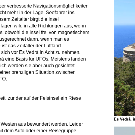
 über verbesserte Navigationsmöglichkeiten
ht mehr in der Lage, Seefahrer ins
sem Zeitalter birgt die Insel
gen wild in alle Richtungen aus, wenn
das, obwohl die Insel frei von magnetischem
 ausgerechnet dann, wenn man es
ist das Zeitalter der Luftfahrt
 sich vor Es Vedrà in Acht zu nehmen.
drà eine Basis für UFOs. Meistens landen
lich werden sie aber auch gesichtet.
 einer brenzligen Situation zwischen
FO.
t, zur der auf der Felsinsel ein Riese
Es Vedrà, 
m Westen aus bewundert werden. Leider
mit dem Auto oder einer Reisegruppe