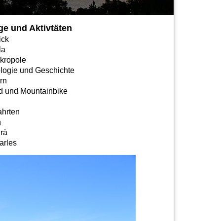
ge und Aktivtäten
ick
la
kropole
logie und Geschichte
rn
d und Mountainbike
ahrten
n
rà
arles