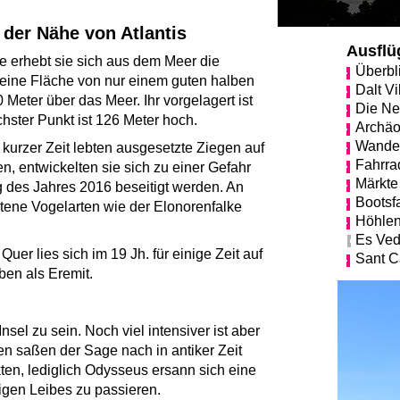
 der Nähe von Atlantis
Ausflü
e erhebt sie sich aus dem Meer die
Überbl
 eine Fläche von nur einem guten halben
Dalt Vi
 Meter über das Meer. Ihr vorgelagert ist
Die Ne
chster Punkt ist 126 Meter hoch.
Archäo
Wande
r kurzer Zeit lebten ausgesetzte Ziegen auf
Fahrra
en, entwickelten sie sich zu einer Gefahr
Märkte
g des Jahres 2016 beseitigt werden. An
Bootsf
eltene Vogelarten wie der Elonorenfalke
Höhle
Es Ved
uer lies sich im 19 Jh. für einige Zeit auf
Sant C
ben als Eremit.
sel zu sein. Noch viel intensiver ist aber
en saßen der Sage nach in antiker Zeit
kten, lediglich Odysseus ersann sich eine
digen Leibes zu passieren.