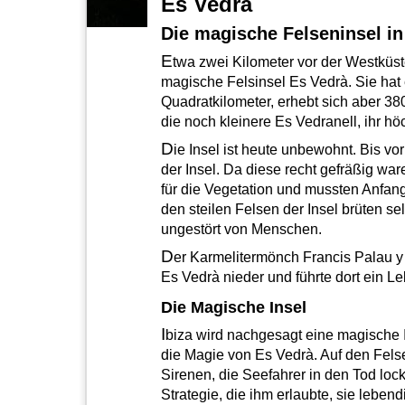
Es Vedrà
Die magische Felseninsel in
E
twa zwei Kilometer vor der Westküst
magische Felsinsel Es Vedrà. Sie hat
Quadratkilometer, erhebt sich aber 380
die noch kleinere Es Vedranell, ihr hö
D
ie Insel ist heute unbewohnt. Bis vo
der Insel. Da diese recht gefräßig war
für die Vegetation und mussten Anfan
den steilen Felsen der Insel brüten s
ungestört von Menschen.
D
er Karmelitermönch Francis Palau y Q
Es Vedrà nieder und führte dort ein Le
Die Magische Insel
I
biza wird nachgesagt eine magische In
die Magie von Es Vedrà. Auf den Fels
Sirenen, die Seefahrer in den Tod loc
Strategie, die ihm erlaubte, sie leben