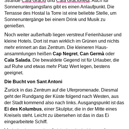
Strände
Cala Gració
und
Cala Gracioneta
. Auch für
Sonnenuntergangsfans gibt es einen Anlaufpunkt. Die
Terrasse des Hostal la Torre ist eine beliebte Stelle, um
Sonnenuntergänge bei einem Drink und Musik zu
genießen.
N
och weiter außerhalb liegen verstreut Ferienhäuser und
kleine Hotels. Dort ist man wirklich im Grünen und nichts
mehr erinnert an das Zentrum. Die kleineren Haus­
ansammlungen heißen
Cap Negret
,
Can Germà
oder
Cala Salada
. Die bewaldete Gegend ist für Urlauber, die
auf Ruhe und etwas mehr Platz Wert legen, bestens
geeignet.
Die Bucht von Sant Antoni
Z
urück in das Zentrum auf die Uferpromenade. Diesmal
geht der Rundgang der Küste folgend nach Westen, aus
der Stadt kommend also nach links. Ausgangs­punkt ist das
Ei des Kolumbus
, einer Skulptur, die in der Mitte eines
Kreisels steht. Leicht zu übersehen ist das in das Ei
eingearbeitete Schiff.