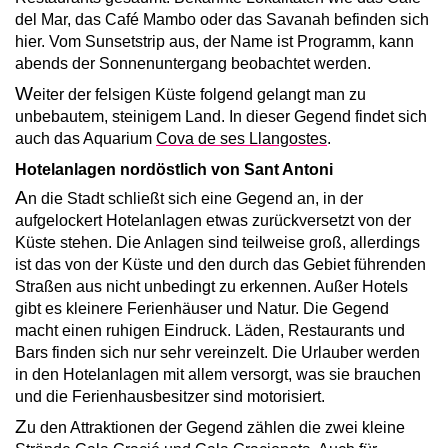
del Mar, das Café Mambo oder das Savanah befinden sich
hier. Vom Sunset­strip aus, der Name ist Programm, kann
abends der Sonnenuntergang beobachtet werden.
W
eiter der felsigen Küste folgend gelangt man zu
unbebautem, steinigem Land. In dieser Gegend findet sich
auch das Aquarium
Cova de ses Llangostes
.
Hotelanlagen nordöstlich von Sant Antoni
A
n die Stadt schließt sich eine Gegend an, in der
aufgelockert Hotelanlagen etwas zurück­versetzt von der
Küste stehen. Die Anlagen sind teilweise groß, allerdings
ist das von der Küste und den durch das Gebiet führenden
Straßen aus nicht unbedingt zu erkennen. Außer Hotels
gibt es kleinere Ferien­häuser und Natur. Die Gegend
macht einen ruhigen Eindruck. Läden, Restaurants und
Bars finden sich nur sehr vereinzelt. Die Urlauber werden
in den Hotelanlagen mit allem versorgt, was sie brauchen
und die Ferien­haus­besitzer sind motorisiert.
Z
u den Attraktionen der Gegend zählen die zwei kleine