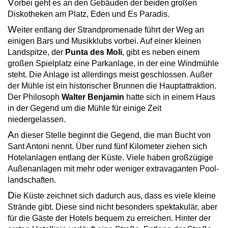
V
orbei geht es an den Gebäuden der beiden großen
Diskotheken am Platz, Eden und Es Paradis.
W
eiter entlang der Strandpromenade führt der Weg an
einigen Bars und Musik­klubs vorbei. Auf einer kleinen
Landspitze, der
Punta des Moli
, gibt es neben einem
großen Spielplatz eine Parkanlage, in der eine Windmühle
steht. Die Anlage ist allerdings meist geschlossen. Außer
der Mühle ist ein historischer Brunnen die Hauptattraktion.
Der Philosoph
Walter Benjamin
hatte sich in einem Haus
in der Gegend um die Mühle für einige Zeit
niedergelassen.
A
n dieser Stelle beginnt die Gegend, die man Bucht von
Sant Antoni nennt. Über rund fünf Kilometer ziehen sich
Hotelanlagen entlang der Küste. Viele haben großzügige
Außenanlagen mit mehr oder weniger extravaganten Pool­
land­schaften.
D
ie Küste zeichnet sich dadurch aus, dass es viele kleine
Strände gibt. Diese sind nicht besonders spektakulär, aber
für die Gäste der Hotels bequem zu erreichen. Hinter der