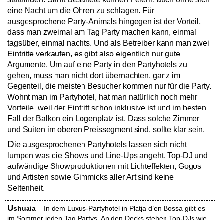
eine Nacht um die Ohren zu schlagen. Für
ausgesprochene Party-Animals hingegen ist der Vorteil,
dass man zweimal am Tag Party machen kann, einmal
tagsüber, einmal nachts. Und als Betreiber kann man zwei
Eintritte verkaufen, es gibt also eigentlich nur gute
Argumente. Um auf eine Party in den Partyhotels zu
gehen, muss man nicht dort übernachten, ganz im
Gegenteil, die meisten Besucher kommen nur für die Party.
Wohnt man im Partyhotel, hat man natürlich noch mehr
Vorteile, weil der Eintritt schon inklusive ist und im besten
Fall der Balkon ein Logenplatz ist. Dass solche Zimmer
und Suiten im oberen Preissegment sind, sollte klar sein.
D
ie ausgesprochenen Partyhotels lassen sich nicht
lumpen was die Shows und Line-Ups angeht. Top-DJ und
aufwändige Showproduktionen mit Lichteffekten, Gogos
und Artisten sowie Gimmicks aller Art sind keine
Seltenheit.
U
shuaia
– In dem Luxus-Partyhotel in Platja d’en Bossa gibt es
im Sommer jeden Tag Partys. An den Decks stehen Top-DJs wie