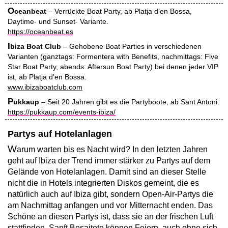
O
ceanbeat
– Verrückte Boat Party, ab Platja d’en Bossa,
Daytime- und Sunset- Variante.
https://oceanbeat.es
I
biza Boat Club
– Gehobene Boat Parties in verschiedenen
Varianten (ganztags: Formentera with Benefits, nachmittags: Five
Star Boat Party, abends: Aftersun Boat Party) bei denen jeder VIP
ist, ab Platja d’en Bossa.
www.ibizaboatclub.com
P
ukkaup
– Seit 20 Jahren gibt es die Partyboote, ab Sant Antoni.
https://pukkaup.com/events-ibiza/
Partys auf Hotelanlagen
W
arum warten bis es Nacht wird? In den letzten Jahren
geht auf Ibiza der Trend immer stärker zu Partys auf dem
Gelände von Hotelanlagen. Damit sind an dieser Stelle
nicht die in Hotels integrierten Diskos gemeint, die es
natürlich auch auf Ibiza gibt, sondern Open-Air-Partys die
am Nachmittag anfangen und vor Mitternacht enden. Das
Schöne an diesen Partys ist, dass sie an der frischen Luft
stattfinden. Sanft Besaitete können Feiern, auch ohne sich