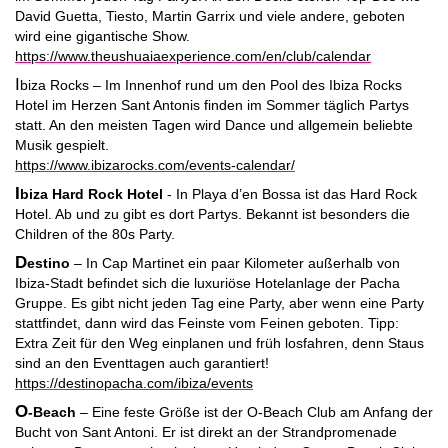
David Guetta, Tiesto, Martin Garrix und viele andere, geboten
wird eine gigantische Show.
https://www.theushuaiaexperience.com/en/club/calendar
I
biza Rocks – Im Innenhof rund um den Pool des Ibiza Rocks
Hotel im Herzen Sant Antonis finden im Sommer täglich Partys
statt. An den meisten Tagen wird Dance und allgemein beliebte
Musik gespielt.
https://www.ibizarocks.com/events-calendar/
I
biza Hard Rock Hotel
- In Playa d’en Bossa ist das Hard Rock
Hotel. Ab und zu gibt es dort Partys. Bekannt ist besonders die
Children of the 80s Party.
D
estino
– In Cap Martinet ein paar Kilometer außerhalb von
Ibiza-Stadt befindet sich die luxuriöse Hotelanlage der Pacha
Gruppe. Es gibt nicht jeden Tag eine Party, aber wenn eine Party
stattfindet, dann wird das Feinste vom Feinen geboten. Tipp:
Extra Zeit für den Weg einplanen und früh losfahren, denn Staus
sind an den Eventtagen auch garantiert!
https://destinopacha.com/ibiza/events
O
-Beach
– Eine feste Größe ist der O-Beach Club am Anfang der
Bucht von Sant Antoni. Er ist direkt an der Strandpromenade