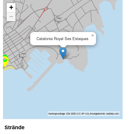
+
−
×
Catalonia Royal Ses Estaques
Kartengrundlage: IGN 2025 (CC-BY 4.0),Anzeigetechnik: leafletjs.com
Strände