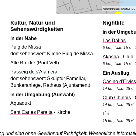
Kartengrundlage: IGN 2025 (CC-B
Kultur, Natur und
Nightlife
Sehenswürdigkeiten
in der Umgeb
in der Nähe
Las Dalias
Puig de Missa
6 km, Taxi: 15 € - 
dort sehenswert: Kirche Puig de Missa
Akasha
- Club
Alte Brücke (Pont Vell)
6 km, Taxi: 15 € - 
Passeig de s'Alamera
Ein Ausflug
dort sehenswert: Skulptur Fameliar,
Casino d'Eivis
Bunkeranlage, Rathaus (Ajuntament)
14 km, Taxi: 28 € 
in der Umgebung (Auswahl)
Club Chinois
- 
Aquadukt
14 km, Taxi: 28 € 
Sant Carles Paralta
- Kirche
Lìo
15 km, Taxi: 28 € 