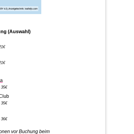
Y 4.0),Anzeigetechnik: leafletjs.com
ung (Auswahl)
21€
21€
sa
- 35€
Club
- 35€
- 36€