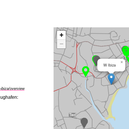
+
−
×
W Ibiza
-ibiza/overview
lughafen: