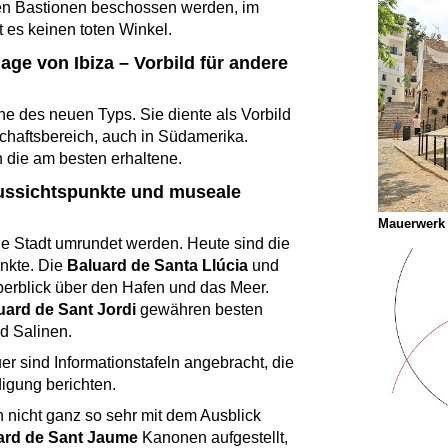
den Bastionen beschossen werden, im
es keinen toten Winkel.
ge von Ibiza – Vorbild für andere
ühe des neuen Typs. Sie diente als Vorbild
chaftsbereich, auch in Südamerika.
n die am besten erhaltene.
Aussichtspunkte und museale
Mauerwerk 
e Stadt umrundet werden. Heute sind die
nkte. Die
Baluard de Santa Llúcia
und
erblick über den Hafen und das Meer.
uard de Sant Jordi
gewähren besten
nd Salinen.
er sind Informationstafeln angebracht, die
igung berichten.
n nicht ganz so sehr mit dem Ausblick
ard de Sant Jaume
Kanonen aufgestellt,