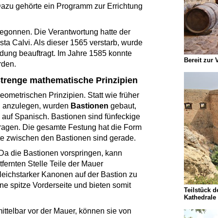
Dazu gehörte ein Programm zur Errichtung
egonnen. Die Verantwortung hatte der
sta Calvi. Als dieser 1565 verstarb, wurde
ndung beauftragt. Im Jahre 1585 konnte
Bereit zur 
rden.
Strenge mathematische Prinzipien
eometrischen Prinzipien. Statt wie früher
n anzulegen, wurden
Bastionen
gebaut,
 auf Spanisch. Bastionen sind fünfeckige
ragen. Die gesamte Festung hat die Form
te zwischen den Bastionen sind gerade.
 Da die Bastionen vorspringen, kann
entfernten Stelle Teile der Mauer
leichstarker Kanonen auf der Bastion zu
ne spitze Vorderseite und bieten somit
Teilstück 
Kathedrale
ittelbar vor der Mauer, können sie von