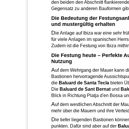
den beiden den Abschnitt flankieren
Gegensatz zu anderen Bauformen gibt 
Die Bedeutung der Festungsanla
und mustergültig erhalten
D
ie Anlage auf Ibiza war eine sehr fr
für viele Anlagen im spanischen Herrs
Zudem ist die Festung von Ibiza mithi
Die Festung heute – Perfekte 
Nutzung
A
uf dem Wehrgang der Mauer kann di
Bastionen hervorragende Aussichtspu
die
Baluard de Santa Tecla
bieten Üb
Die
Baluard de Sant Bernat
und
Bal
Blick in Richtung Platja d'en Bossa u
A
uf dem westlichen Abschnitt der Mau
mehr über die Mauern und ihre Verteid
D
ie tiefer liegenden Bastionen könne
punkten. Dafür sind aber auf der
Balu