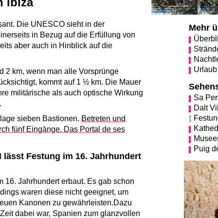
 Ibiza
osant. Die UNESCO sieht in der
Mehr ü
inerseits in Bezug auf die Erfüllung von
Überbli
its aber auch in Hinblick auf die
Strände
Nachtle
Urlaub 
nd 2 km, wenn man alle Vorsprünge
ücksichtigt, kommt auf 1 ½ km. Die Mauer
Sehens
hre militärische als auch optische Wirkung
Sa Pen
.
Dalt Vi
Festun
nlage sieben Bastionen.
Betreten und
Kathed
ch fünf Eingänge. Das Portal de ses
Musee
Puig d
I lässt Festung im 16. Jahrhundert
m 16. Jahrhundert erbaut. Es gab schon
erdings waren diese nicht geeignet, um
 neuen Kanonen zu gewährleisten.Dazu
r Zeit dabei war, Spanien zum glanzvollen