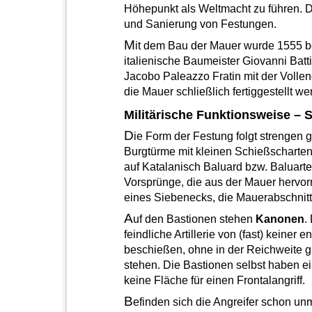
Höhepunkt als Weltmacht zu führen. 
und Sanierung von Festungen.
M
it dem Bau der Mauer wurde 1555 b
italienische Baumeister Giovanni Batti
Jacobo Paleazzo Fratin mit der Volle
die Mauer schließlich fertiggestellt we
Militärische Funktionsweise – 
D
ie Form der Festung folgt strengen g
Burgtürme mit kleinen Schießscharte
auf Katalanisch Baluard bzw. Baluarte
Vorsprünge, die aus der Mauer hervor
eines Siebenecks, die Mauerabschnit
A
uf den Bastionen stehen
Kanonen
.
feindliche Artillerie von (fast) keiner 
beschießen, ohne in der Reichweite g
stehen. Die Bastionen selbst haben ei
keine Fläche für einen Frontalangriff.
B
efinden sich die Angreifer schon unm