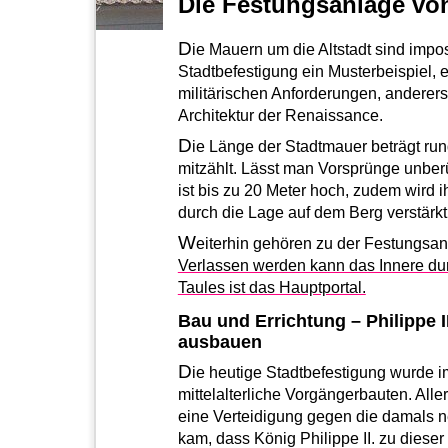
Die Festungsanlage von
D
ie Mauern um die Altstadt sind imp
Stadtbefestigung ein Musterbeispiel, e
militärischen Anforderungen, andererse
Architektur der Renaissance.
D
ie Länge der Stadtmauer beträgt ru
mitzählt. Lässt man Vorsprünge unber
ist bis zu 20 Meter hoch, zudem wird i
durch die Lage auf dem Berg verstärkt
W
eiterhin gehören zu der Festungsa
Verlassen werden kann das Innere dur
Taules ist das Hauptportal.
Bau und Errichtung – Philippe I
ausbauen
D
ie heutige Stadtbefestigung wurde i
mittelalterliche Vorgängerbauten. All
eine Verteidigung gegen die damals
kam, dass König Philippe II. zu diese