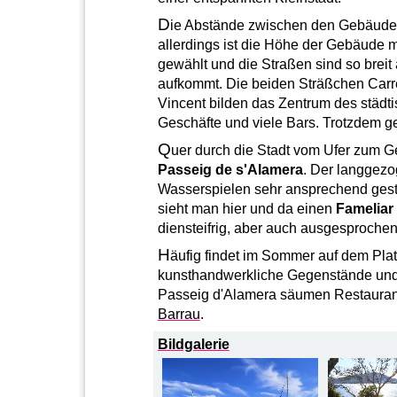
D
ie Abstände zwischen den Gebäuden
allerdings ist die Höhe der Gebäude 
gewählt und die Straßen sind so breit
aufkommt. Die beiden Sträßchen Carr
Vincent bilden das Zentrum des städti
Geschäfte und viele Bars. Trotzdem g
Q
uer durch die Stadt vom Ufer zum G
Passeig de s'Alamera
. Der langgezo
Wasserspielen sehr ansprechend gest
sieht man hier und da einen
Fameliar
diensteifrig, aber auch ausgesprochen
H
äufig findet im Sommer auf dem Platz
kunsthandwerkliche Gegenstände un
Passeig d'Alamera säumen Restaura
Barrau
.
Bildgalerie