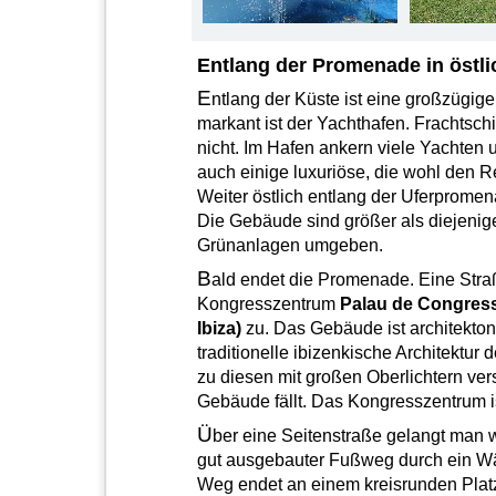
Entlang der Promenade in östl
E
ntlang der Küste ist eine großzügi
markant ist der Yachthafen. Frachtsch
nicht. Im Hafen ankern viele Yachten 
auch einige luxuriöse, die wohl den
Weiter östlich entlang der Uferprome
Die Gebäude sind größer als diejenig
Grünanlagen umgeben.
B
ald endet die Promenade. Eine Straß
Kongresszentrum
Palau de Congress
Ibiza)
zu. Das Gebäude ist architektoni
traditionelle ibizenkische Architektur
zu diesen mit großen Oberlichtern ver
Gebäude fällt. Das Kongresszentrum 
Ü
ber eine Seitenstraße gelangt man w
gut ausgebauter Fußweg durch ein Wä
Weg endet an einem kreisrunden Plat