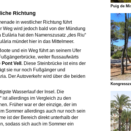
Puig de Mi
liche Richtung
enade in westlicher Richtung führt
er Weg wird jedoch bald von der Mündung
a Eulària hat den Namenszusatz „des Riu“
lària mündet hier in das Mittelmeer.
Boote und ein Weg führt an seinem Ufer
Fußgängerbrücke, weiter flussaufwärts
e
Pont Vell
. Diese Steinbrücke ist eins der
ägt sie nur noch Fußgänger und
ia. Der Autoverkehr wird über die beiden
Kongressze
tigste Wasserlauf der Insel. Die
 ist allerdings im Vergleich zu den
en. Früher war er der einzige, der im
 im Sommer allerdings auch nur noch sein
 ist der Bereich direkt unterhalb der
fen, sodass sich auch im Sommer ein