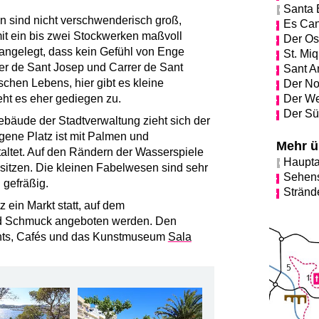
Santa 
 sind nicht verschwenderisch groß,
Es Ca
mit ein bis zwei Stockwerken maßvoll
Der Os
 angelegt, dass kein Gefühl von Enge
St. Miq
er de Sant Josep und Carrer de Sant
Sant A
schen Lebens, hier gibt es kleine
Der No
eht es eher gediegen zu.
Der We
Der S
ebäude der Stadtverwaltung zieht sich der
gene Platz ist mit Palmen und
Mehr ü
altet. Auf den Rändern der Wasserspiele
Hauptar
sitzen. Die kleinen Fabelwesen sind sehr
Sehens
 gefräßig.
Stränd
 ein Markt statt, auf dem
d Schmuck angeboten werden. Den
nts, Cafés und das Kunstmuseum
Sala