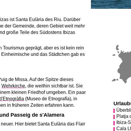
bizas ist Santa Eulària des Riu. Darüber
me der Gemeinde, deren Gebiet weit mehr
sind große Teile des Südostens Ibizas
n Tourismus geprägt, aber es ist kein rein
ele Einheimische und das Städtchen gab es
Puig de Missa. Auf der Spitze dieses
e
Wehrkirche
, die weithin sichtbar ist. Sie
 einem kleinen Friedhof umgeben. Ein paar
'Etnogràfia
(Museo de Etnografía), in
Urlaub
n in früheren Zeiten erfahren kann.
Überbl
 und Passeig de s'Alamera
Platja
Ibiza-S
euer. Hier bietet Santa Eulària das Flair
Cala L