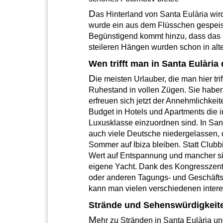
D
as Hinterland von Santa Eulària wird
wurde ein aus dem Flüsschen gespei
Begünstigend kommt hinzu, dass das La
steileren Hängen wurden schon in alte
Wen trifft man in Santa Eulària
D
ie meisten Urlauber, die man hier tri
Ruhestand in vollen Zügen. Sie haben
erfreuen sich jetzt der Annehmlichkei
Budget in Hotels und Apartments die 
Luxusklasse einzuordnen sind. In Sa
auch viele Deutsche niedergelassen, 
Sommer auf Ibiza bleiben. Statt Clubb
Wert auf Entspannung und mancher sic
eigene Yacht. Dank des Kongresszentr
oder anderen Tagungs- und Geschäfts
kann man vielen verschiedenen inte
Strände und Sehenswürdigkeit
M
ehr zu Stränden in Santa Eulària 