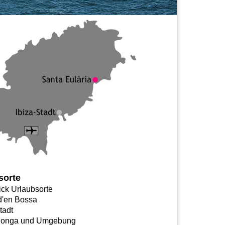
sorte
ick Urlaubsorte
 d'en Bossa
tadt
longa und Umgebung