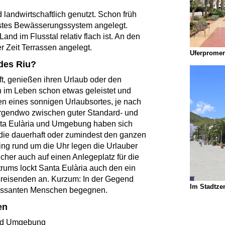
 landwirtschaftlich genutzt. Schon früh
stes Bewässerungssystem angelegt.
nd im Flusstal relativ flach ist. An den
r Zeit Terrassen angelegt.
Uferprome
 des Riu?
fft, genießen ihren Urlaub oder den
 im Leben schon etwas geleistet und
ten eines sonnigen Urlaubsortes, je nach
irgendwo zwischen guter Standard- und
nta Eulària und Umgebung haben sich
die dauerhaft oder zumindest den ganzen
ing rund um die Uhr legen die Urlauber
her auch auf einen Anlegeplatz für die
ums lockt Santa Eulària auch den ein
reisenden an. Kurzum: In der Gegend
Im Stadtze
ressanten Menschen begegnen.
en
und Umgebung