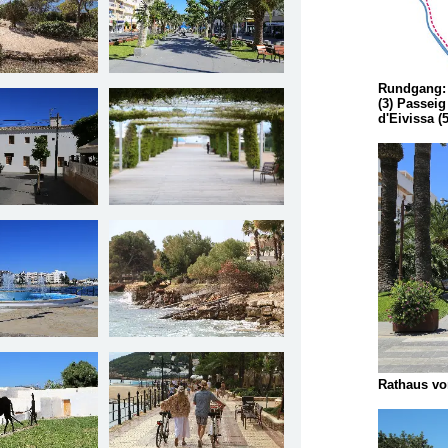
Rundgang: 
(3) Passeig
d'Eivissa 
Rathaus vo