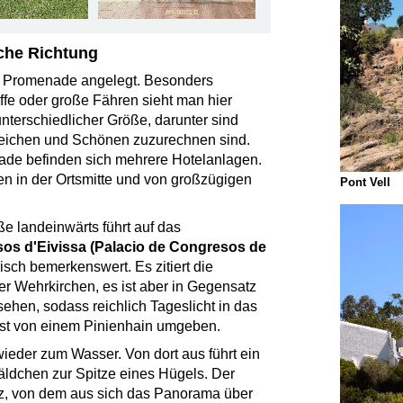
iche Richtung
ge Promenade angelegt. Besonders
iffe oder große Fähren sieht man hier
unterschiedlicher Größe, darunter sind
 Reichen und Schönen zuzurechnen sind.
nade befinden sich mehrere Hotelanlagen.
en in der Ortsmitte und von großzügigen
Pont Vell
e landeinwärts führt auf das
os d'Eivissa (Palacio de Congresos de
sch bemerkenswert. Es zitiert die
 der Wehrkirchen, es ist aber in Gegensatz
sehen, sodass reichlich Tageslicht in das
ist von einem Pinienhain umgeben.
ieder zum Wasser. Von dort aus führt ein
ldchen zur Spitze eines Hügels. Der
z, von dem aus sich das Panorama über