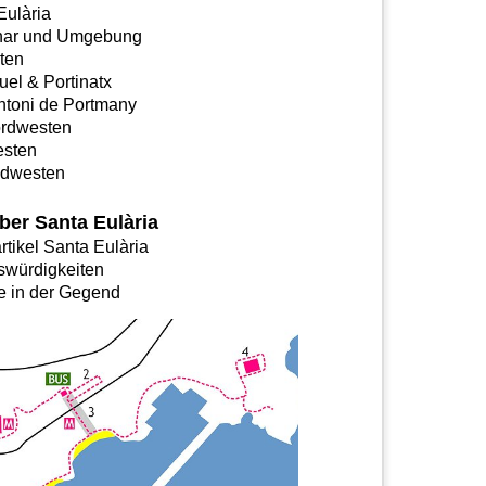
Eulària
nar und Umgebung
ten
uel & Portinatx
ntoni de Portmany
rdwesten
sten
üdwesten
ber Santa Eulària
tikel Santa Eulària
würdigkeiten
e in der Gegend