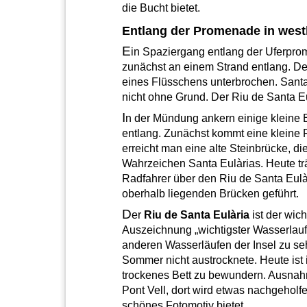
die Bucht bietet.
Entlang der Promenade in west
E
in Spaziergang entlang der Uferprom
zunächst an einem Strand entlang. D
eines Flüsschens unterbrochen. Sant
nicht ohne Grund. Der Riu de Santa Eu
I
n der Mündung ankern einige kleine 
entlang. Zunächst kommt eine kleine 
erreicht man eine alte Steinbrücke, di
Wahrzeichen Santa Eulàrias. Heute tr
Radfahrer über den Riu de Santa Eulàr
oberhalb liegenden Brücken geführt.
D
er
Riu de Santa Eulària
ist der wich
Auszeichnung „wichtigster Wasserlauf“
anderen Wasserläufen der Insel zu seh
Sommer nicht austrocknete. Heute ist
trockenes Bett zu bewundern. Ausnahme
Pont Vell, dort wird etwas nachgehol
schönes Fotomotiv bietet.