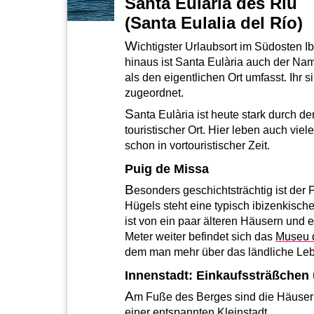
Santa Eulària des Riu
(Santa Eulalia del Río)
W
ichtigster Urlaubsort im Südosten I
hinaus ist Santa Eulària auch der Na
als den eigentlichen Ort umfasst. Ihr 
zugeordnet.
S
anta Eulària ist heute stark durch de
touristischer Ort. Hier leben auch vi
schon in vortouristischer Zeit.
Puig de Missa
B
esonders geschichtsträchtig ist der 
Hügels steht eine typisch ibizenkisch
ist von ein paar älteren Häusern und
Meter weiter befindet sich das
Museu d
dem man mehr über das ländliche Lebe
Innenstadt: Einkaufssträßchen
A
m Fuße des Berges sind die Häuser n
einer entspannten Kleinstadt.