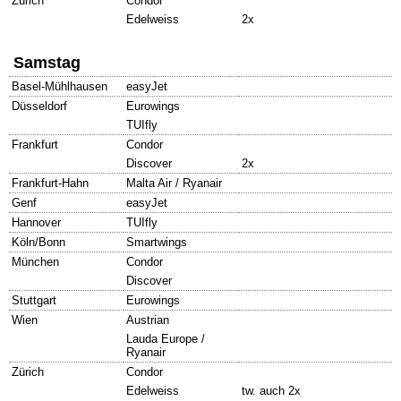
Zürich
Condor
Edelweiss
2x
Samstag
Basel-Mühlhausen
easyJet
Düsseldorf
Eurowings
TUIfly
Frankfurt
Condor
Discover
2x
Frankfurt-Hahn
Malta Air / Ryanair
Genf
easyJet
Hannover
TUIfly
Köln/Bonn
Smartwings
München
Condor
Discover
Stuttgart
Eurowings
Wien
Austrian
Lauda Europe /
Ryanair
Zürich
Condor
Edelweiss
tw. auch 2x