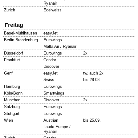
über die offiziellen Kanäle kommunizierten.
Ryanair
Zürich
Edelweiss
Freitag
Basel-Mühlhausen
easyJet
Berlin Brandenburg
Eurowings
Malta Air / Ryanair
Düsseldorf
Eurowings
2x
Frankfurt
Condor
Discover
Genf
easyJet
tw. auch 2x
Swiss
bis 28.08.
Hamburg
Eurowings
Köln/Bonn
Smartwings
München
Discover
2x
Salzburg
Eurowings
Stuttgart
Eurowings
Wien
Austrian
bis 25.09.
Lauda Europe /
Ryanair