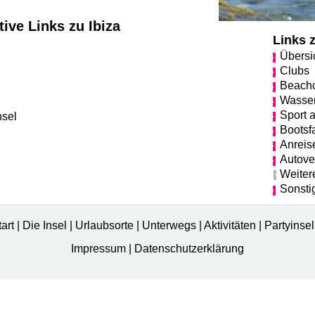
ive Links zu Ibiza
Links z
Übersi
Clubs
Beachc
Wasser
Sport 
nsel
Bootsf
Anreis
Autover
Weitere
Sonsti
tart
|
Die Insel
|
Urlaubsorte
|
Unterwegs
|
Aktivitäten
|
Partyinse
Impressum
|
Datenschutzerklärung