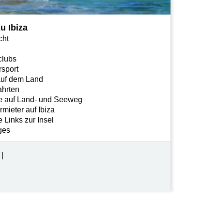
u Ibiza
cht
lubs
sport
auf dem Land
ahrten
e auf Land- und Seeweg
mieter auf Ibiza
 Links zur Insel
ges
l
|