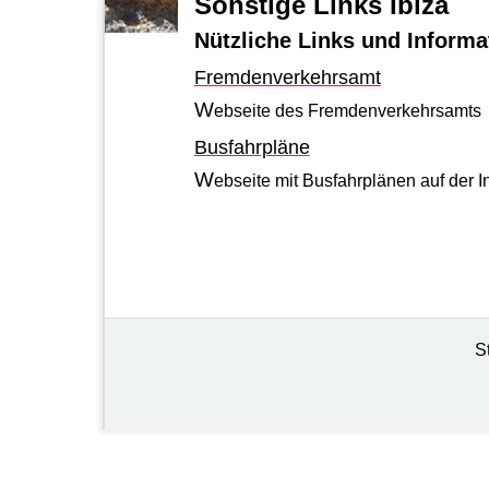
Sonstige Links Ibiza
Nützliche Links und Informat
Fremdenverkehrsamt
W
ebseite des Fremdenverkehrsamts
Busfahrpläne
W
ebseite mit Busfahrplänen auf der I
S