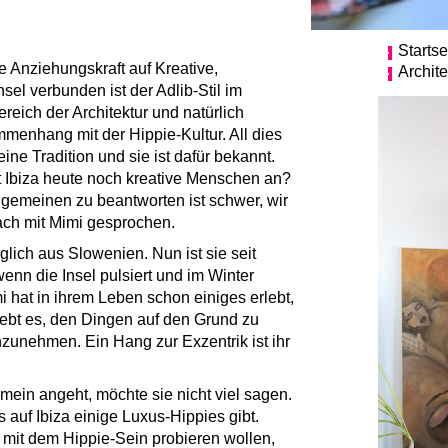
Startse
 Anziehungskraft auf Kreative,
Archit
sel verbunden ist der Adlib-Stil im
eich der Architektur und natürlich
enhang mit der Hippie-Kultur. All dies
eine Tradition und sie ist dafür bekannt.
ht Ibiza heute noch kreative Menschen an?
gemeinen zu beantworten ist schwer, wir
ach mit Mimi gesprochen.
glich aus Slowenien. Nun ist sie seit
enn die Insel pulsiert und im Winter
 hat in ihrem Leben schon einiges erlebt,
iebt es, den Dingen auf den Grund zu
zunehmen. Ein Hang zur Exzentrik ist ihr
emein angeht, möchte sie nicht viel sagen.
s auf Ibiza einige Luxus-Hippies gibt.
 mit dem Hippie-Sein probieren wollen,