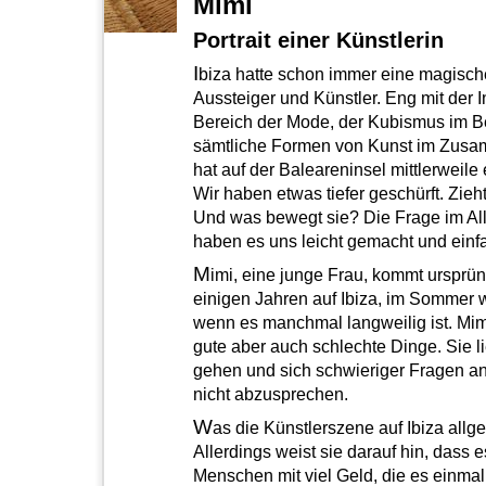
Mimi
Portrait einer Künstlerin
I
biza hatte schon immer eine magische
Aussteiger und Künstler. Eng mit der In
Bereich der Mode, der Kubismus im Ber
sämtliche Formen von Kunst im Zusamm
hat auf der Baleareninsel mittlerweile 
Wir haben etwas tiefer geschürft. Zie
Und was bewegt sie? Die Frage im All
haben es uns leicht gemacht und einf
M
imi, eine junge Frau, kommt ursprün
einigen Jahren auf Ibiza, im Sommer w
wenn es manchmal langweilig ist. Mimi
gute aber auch schlechte Dinge. Sie l
gehen und sich schwieriger Fragen an
nicht abzusprechen.
W
as die Künstlerszene auf Ibiza allg
Allerdings weist sie darauf hin, dass e
Menschen mit viel Geld, die es einmal