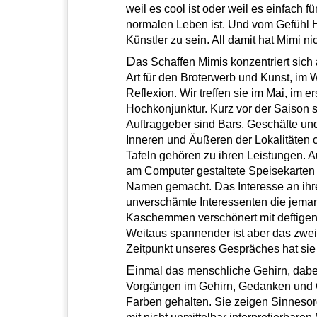
weil es cool ist oder weil es einfach fü
normalen Leben ist. Und vom Gefühl Hi
Künstler zu sein. All damit hat Mimi ni
D
as Schaffen Mimis konzentriert sich 
Art für den Broterwerb und Kunst, im
Reflexion. Wir treffen sie im Mai, im e
Hochkonjunktur. Kurz vor der Saison si
Auftraggeber sind Bars, Geschäfte u
Inneren und Äußeren der Lokalitäten
Tafeln gehören zu ihren Leistungen. 
am Computer gestaltete Speisekarten od
Namen gemacht. Das Interesse an ihrer 
unverschämte Interessenten die jeman
Kaschemmen verschönert mit deftigen 
Weitaus spannender ist aber das zweit
Zeitpunkt unseres Gespräches hat sie
E
inmal das menschliche Gehirn, dabei
Vorgängen im Gehirn, Gedanken und Gef
Farben gehalten. Sie zeigen Sinneso