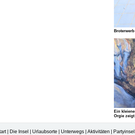
Broterwerb
Ein kleien
Orgie zeigt
tart
|
Die Insel
|
Urlaubsorte
|
Unterwegs
|
Aktivitäten
|
Partyinse