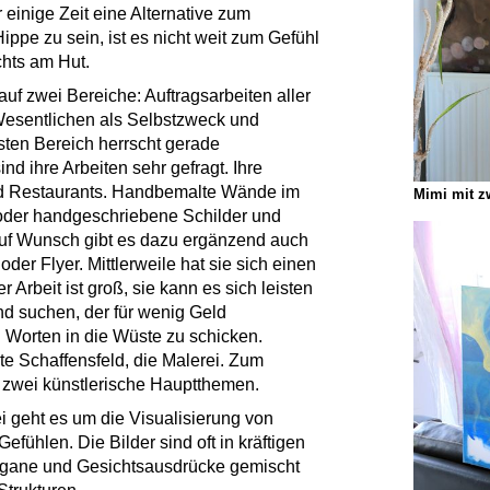
r einige Zeit eine Alternative zum
ppe zu sein, ist es nicht weit zum Gefühl
chts am Hut.
auf zwei Bereiche: Auftragsarbeiten aller
 Wesentlichen als Selbstzweck und
rsten Bereich herrscht gerade
nd ihre Arbeiten sehr gefragt. Ihre
nd Restaurants. Handbemalte Wände im
Mimi mit zw
 oder handgeschriebene Schilder und
Auf Wunsch gibt es dazu ergänzend auch
er Flyer. Mittlerweile hat sie sich einen
Arbeit ist groß, sie kann es sich leisten
d suchen, der für wenig Geld
Worten in die Wüste zu schicken.
e Schaffensfeld, die Malerei. Zum
 zwei künstlerische Hauptthemen.
 geht es um die Visualisierung von
ühlen. Die Bilder sind oft in kräftigen
rgane und Gesichtsausdrücke gemischt